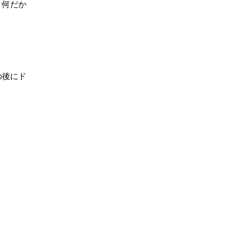
、何だか
の後にド