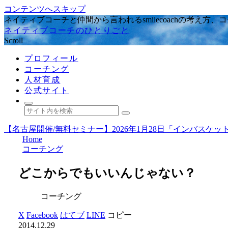
コンテンツへスキップ
ネイティブコーチと仲間から言われるsmilecoachの考え
ネイティブコーチのひとりごと
Scroll
プロフィール
コーチング
人材育成
公式サイト
【名古屋開催/無料セミナー】2026年1月28日「インバス
Home
コーチング
どこからでもいいんじゃない？
コーチング
X
Facebook
はてブ
LINE
コピー
2014.12.29