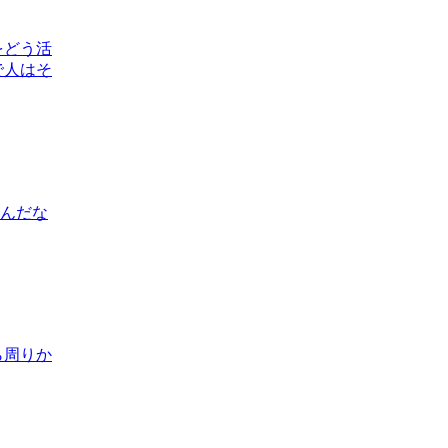
をどう活
で人はそ
」んだな
ら周りか