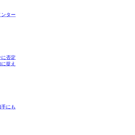
メンター
分に否定
的に捉え
相手にも