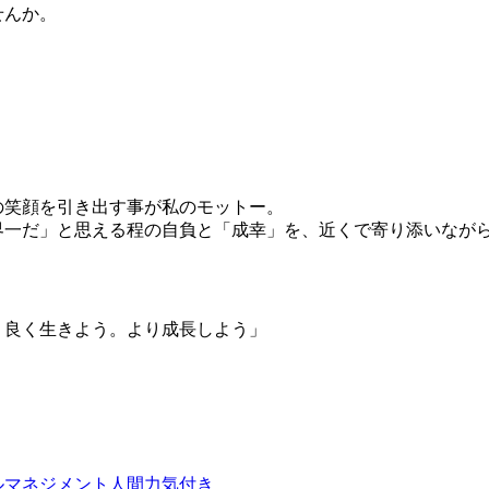
せんか。
の笑顔を引き出す事が私のモットー。
界一だ」と思える程の自負と「成幸」を、近くで寄り添いなが
り良く生きよう。より成長しよう」
ル
マネジメント
人間力
気付き