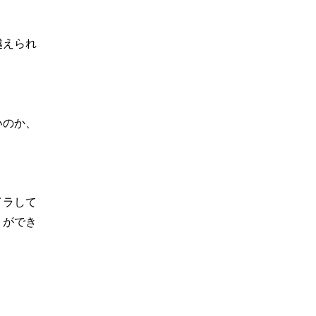
越えられ
いのか、
イラして
りができ
。