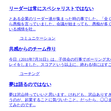
リーダーは常にスペシャリストではない
とある企業のリーダー達が集まった時の事でした。「全
ら愚痴を言っていました。会議が始まっても、愚痴が多
いる感情を吐...
コミュニケーション
共感からのチーム作り
今日（2011年7月31日）は、子供会の行事でボーリン
レイをしました。スコアという以上に、終わる頃にはす
コーチング
夢は語るのではない
夢は沢山持っていいと思います。けれども、沢山ありす
うのが、起業することに気づいたこと。だったら、◯◯
てみたのです...