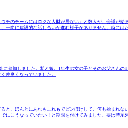
くウチのチームにはロクな人財が居ない」と数人が、会議が始
く、一向に建設的な話し合いが進む様子がありません。時には
グ大会に参加しました。私と娘。1年生の女の子とそのお父さんの4
ごく仲良くなっていました。
ぎると、ほんとにあれもこれもでピンぼけして、何も始まれな
までにこうなっていたい！と期限を付けてみました。要は時系