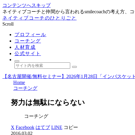
コンテンツへスキップ
ネイティブコーチと仲間から言われるsmilecoachの考え
ネイティブコーチのひとりごと
Scroll
プロフィール
コーチング
人材育成
公式サイト
【名古屋開催/無料セミナー】2026年1月28日「インバス
Home
コーチング
努力は無駄にならない
コーチング
X
Facebook
はてブ
LINE
コピー
2016.03.02