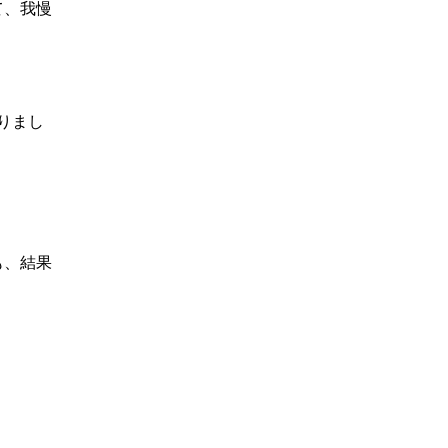
て、我慢
りまし
も、結果