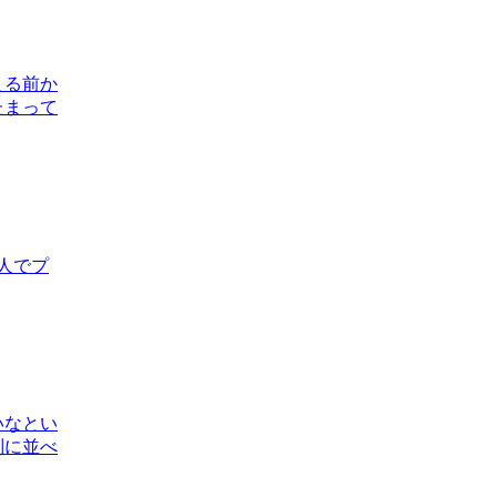
まる前か
たまって
人でプ
いなとい
列に並べ