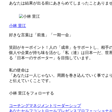
あなたは結果が出る前にあきらめてしまったことありま
小林 里江
好きな言葉は「前進」「一期一会」
笑顔がキーポイント！人の「成幸」をサポートし、相手
個人や企業が持ち味を活かし「私（達）は日本一だ、世
る「日本一のサポーター」を目指しています。
私の使命は
「あなたは一人じゃない。周囲を巻き込んでいく事でよ
と伝えていくことです。
小林 里江をフォローする
コーチング
マネジメント
リーダーシップ
あなた
セルフコントロール
プレゼンス
プロフェッショナ