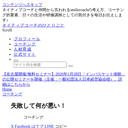
コンテンツへスキップ
ネイティブコーチと仲間から言われるsmilecoachの考え方、コーチン
グ的要素、日々の生活や研修講師としての気付きを毎日お伝えしま
す♪
ネイティブコーチのひとりごと
Scroll
プロフィール
コーチング
人材育成
公式サイト
【名古屋開催/無料セミナー】2026年1月28日「インバスケット体験」
の公開セミナーを開催（主催：一般社団法人日本経営協会様）。詳
細はこちらから
Home
コーチング
失敗して何が悪い！
コーチング
X
Facebook
はてブ
LINE
コピー