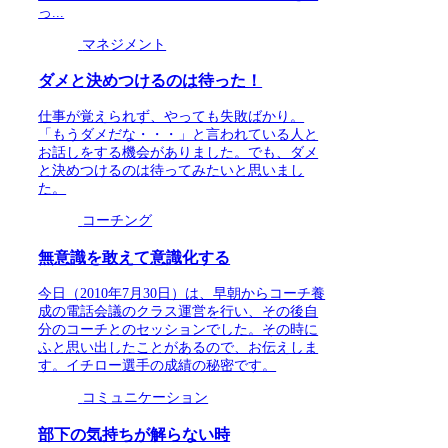
っ...
マネジメント
ダメと決めつけるのは待った！
仕事が覚えられず、やっても失敗ばかり。
「もうダメだな・・・」と言われている人と
お話しをする機会がありました。でも、ダメ
と決めつけるのは待ってみたいと思いまし
た。
コーチング
無意識を敢えて意識化する
今日（2010年7月30日）は、早朝からコーチ養
成の電話会議のクラス運営を行い、その後自
分のコーチとのセッションでした。その時に
ふと思い出したことがあるので、お伝えしま
す。イチロー選手の成績の秘密です。
コミュニケーション
部下の気持ちが解らない時