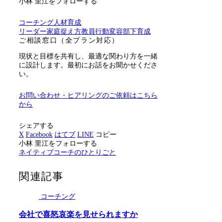
小林 里江をフォローする
コーチング
人材育成
リーダー
家庭
捉え方
教員
行動変容
部下育成
ご相談窓口（全プラン対応）
現状と目標を共有し、最適な関わり方を一緒
に設計します。最初にお話をお聞かせくださ
い。
お問い合わせ・ヒアリングのご依頼はこちら
から
シェアする
X
Facebook
はてブ
LINE
コピー
小林 里江をフォローする
ネイティブコーチのひとりごと
関連記事
コーチング
会社で喜怒哀楽を見せられますか