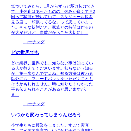
気づいてみたら、1月からずっと駆け抜けてき
て、小休止はあったものの、休みが多くて月2
回って状態が続いていて、スケジュール帳を
見る度に「頑張ってるな」って思っていまし
た。そんな状態だと、家族との時間は作るの
が大変だけど、貴重だからこそ大切にし...
コーチング
どの世界でも
どの業界、世界でも、知らない事は知ってい
る人が教えてくださいます。知らない→知る
が、第一歩なんですよね。知る方法は教わる
以外にも、フィードバックをいただくことも
そうかもしれません。時に知りたくなかった
事も伝えられることがあると思いますが、
ま...
コーチング
いつから変わってしまうんだろう
小学生たちに授業をしました。すごく素直
で、アイデア豊富で、はにかむ子達も真剣に