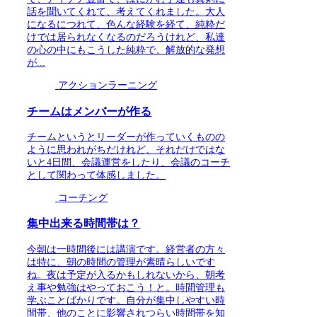
話を聞いてくれて、考えてくれました。大人
になるにつれて、色んな経験を経て、純粋だ
けでは居られなくなるのだろうけれど、私達
の心の中にもこうした純粋で、解放的な発想
が...
アクションラーニング
チームはメンバーが作る
チームというとリーダーが作っていくものの
ように思われがちだけれど、それだけではな
いと4日間、会議運営をしたり、会議のコーチ
として関わって体感しました。
コーチング
集中出来る時間帯は？
今朝は一時間後には講演です。経営者の方々
は特に、朝の時間の管理が素晴らしいです
ね。夜は予定が入るかもしれないから、朝考
え事や勉強はやっておこう！と。時間管理も
学ぶことばかりです。自分が集中しやすい時
間帯、他のことに影響されつらい時間帯を知