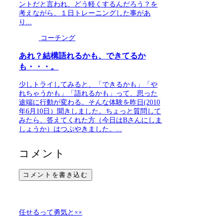
ントだと言われ、どう軽くするんだろう？を
考えながら、１日トレーニングした事があ
り...
コーチング
あれ？結構語れるかも、できてるか
も・・・。
少しトライしてみると、「できるかも」「や
れちゃうかも」「語れるかも」って、思った
途端に行動が変わる。そんな体験を昨日(2010
年6月10日）聞きしました。ちょっと質問して
みたら、答えてくれた方（今日はBさんにしま
しょうか）はつぶやきました。...
コメント
コメントを書き込む
任せるって勇気と××