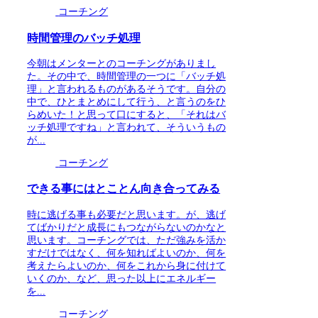
コーチング
時間管理のバッチ処理
今朝はメンターとのコーチングがありまし
た。その中で、時間管理の一つに「バッチ処
理」と言われるものがあるそうです。自分の
中で、ひとまとめにして行う、と言うのをひ
らめいた！と思って口にすると、「それはバ
ッチ処理ですね」と言われて、そういうもの
が...
コーチング
できる事にはとことん向き合ってみる
時に逃げる事も必要だと思います。が、逃げ
てばかりだと成長にもつながらないのかなと
思います。コーチングでは、ただ強みを活か
すだけではなく、何を知ればよいのか、何を
考えたらよいのか、何をこれから身に付けて
いくのか、など、思った以上にエネルギー
を...
コーチング