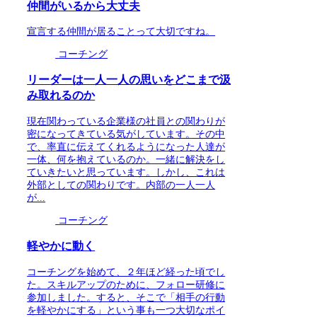
仲間がいるから大丈夫
宣言する仲間が居ることって大切ですね。
コーチング
リーダーは一人一人の思いをどこまで汲
み取れるのか
現在関わっている企業様の社員との関わりが
密になってきている気がしています。その中
で、率直に伝えてくれるようになった人達が
一体、何を抱えているのか。一緒に解決をし
ていきたいと思っています。しかし、これは
外部としての関わりです。内部の一人一人
が...
コーチング
軽やかに動く
コーチングを始めて、２年ほど経った頃でし
た。スキルアップのために、フォロー研修に
参加しました。すると、そこで「相手の行動
を軽やかにする」という事も一つ大切なポイ