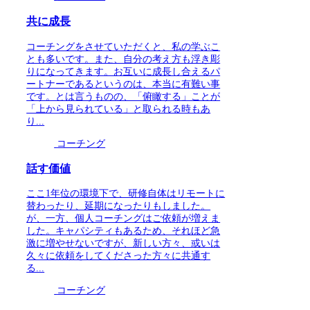
共に成長
コーチングをさせていただくと、私の学ぶこ
とも多いです。また、自分の考え方も浮き彫
りになってきます。お互いに成長し合えるパ
ートナーであるというのは、本当に有難い事
です。とは言うものの、「俯瞰する」ことが
「上から見られている」と取られる時もあ
り...
コーチング
話す価値
ここ1年位の環境下で、研修自体はリモートに
替わったり、延期になったりもしました。
が、一方、個人コーチングはご依頼が増えま
した。キャパシティもあるため、それほど急
激に増やせないですが、新しい方々、或いは
久々に依頼をしてくださった方々に共通す
る...
コーチング