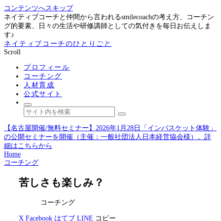
コンテンツへスキップ
ネイティブコーチと仲間から言われるsmilecoachの考え方、コーチン
グ的要素、日々の生活や研修講師としての気付きを毎日お伝えしま
す♪
ネイティブコーチのひとりごと
Scroll
プロフィール
コーチング
人材育成
公式サイト
【名古屋開催/無料セミナー】2026年1月28日「インバスケット体験」
の公開セミナーを開催（主催：一般社団法人日本経営協会様）。詳
細はこちらから
Home
コーチング
苦しさも楽しみ？
コーチング
X
Facebook
はてブ
LINE
コピー