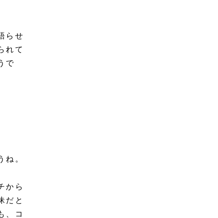
語らせ
られて
うで
うね。
チから
昧だと
も、コ