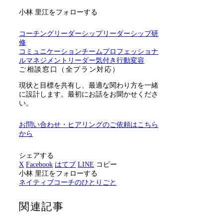
小林 里江をフォローする
コーチング
リーダーシップ
リーダーシップ研
修
コミュニケーション
チーム
プロフェッショナ
ル
マネジメント
リーダー
気付き
行動変容
ご相談窓口（全プラン対応）
現状と目標を共有し、最適な関わり方を一緒
に設計します。最初にお話をお聞かせくださ
い。
お問い合わせ・ヒアリングのご依頼はこちら
から
シェアする
X
Facebook
はてブ
LINE
コピー
小林 里江をフォローする
ネイティブコーチのひとりごと
関連記事