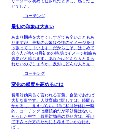
リーダーを初めて任されたときに、感じたこ
とでした。
コーチング
最初の印象は大きい
あまり期待を大きくしすぎても辛いこともあ
りますが、最初の印象は今後のイメージを引
っ張ってしまいます。だからこそ、はじめて
会う人が多い4月初めの時期はイメージ戦略も
必要だと感じます。あなたはどんな人と見ら
れたいのでしょうか。反対にどんな人と見...
コーチング
変化の感度を高めるには
費用対効果良く言われる言葉。企業であれば
大切な事です。人財育成に関しては、時間も
かかるし、見えづらい。特に私は研修は一時
的。コーチングは継続的だが即効性はない。
そうした中で、費用対効果の見せ方は、受け
て下さった方のためにも考えていかなけれ
ば...