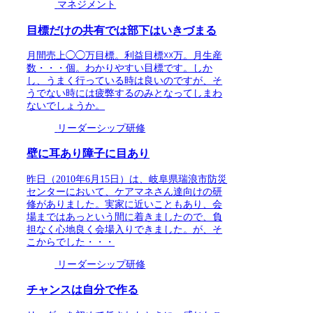
マネジメント
目標だけの共有では部下はいきづまる
月間売上◯◯万目標。利益目標☓☓万。月生産
数・・・個。わかりやすい目標です。しか
し、うまく行っている時は良いのですが、そ
うでない時には疲弊するのみとなってしまわ
ないでしょうか。
リーダーシップ研修
壁に耳あり障子に目あり
昨日（2010年6月15日）は、岐阜県瑞浪市防災
センターにおいて、ケアマネさん達向けの研
修がありました。実家に近いこともあり、会
場まではあっという間に着きましたので、負
担なく心地良く会場入りできました。が、そ
こからでした・・・
リーダーシップ研修
チャンスは自分で作る