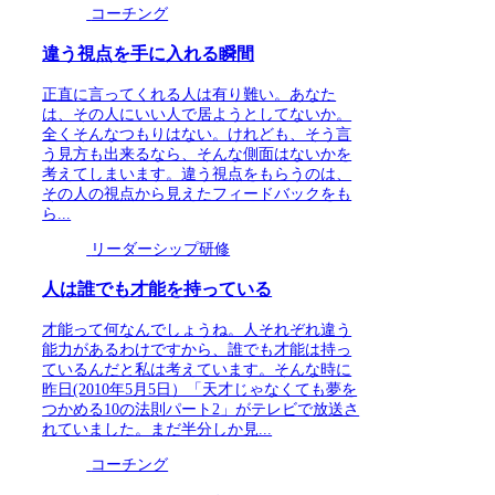
コーチング
違う視点を手に入れる瞬間
正直に言ってくれる人は有り難い。あなた
は、その人にいい人で居ようとしてないか。
全くそんなつもりはない。けれども、そう言
う見方も出来るなら、そんな側面はないかを
考えてしまいます。違う視点をもらうのは、
その人の視点から見えたフィードバックをも
ら...
リーダーシップ研修
人は誰でも才能を持っている
才能って何なんでしょうね。人それぞれ違う
能力があるわけですから、誰でも才能は持っ
ているんだと私は考えています。そんな時に
昨日(2010年5月5日）「天才じゃなくても夢を
つかめる10の法則パート2」がテレビで放送さ
れていました。まだ半分しか見...
コーチング