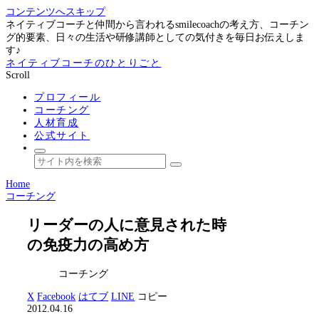
コンテンツへスキップ
ネイティブコーチと仲間から言われるsmilecoachの考え方、コーチン
グ的要素、日々の生活や研修講師としての気付きを毎日お伝えしま
す♪
ネイティブコーチのひとりごと
Scroll
プロフィール
コーチング
人材育成
公式サイト
Home
コーチング
リーダーの人に意見された時
の免疫力の高め方
コーチング
X
Facebook
はてブ
LINE
コピー
2012.04.16