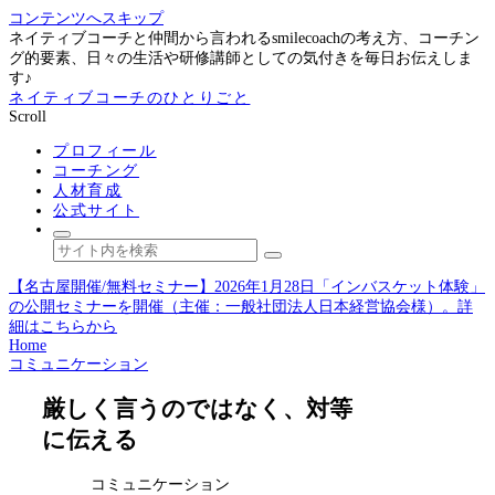
コンテンツへスキップ
ネイティブコーチと仲間から言われるsmilecoachの考え方、コーチン
グ的要素、日々の生活や研修講師としての気付きを毎日お伝えしま
す♪
ネイティブコーチのひとりごと
Scroll
プロフィール
コーチング
人材育成
公式サイト
【名古屋開催/無料セミナー】2026年1月28日「インバスケット体験」
の公開セミナーを開催（主催：一般社団法人日本経営協会様）。詳
細はこちらから
Home
コミュニケーション
厳しく言うのではなく、対等
に伝える
コミュニケーション