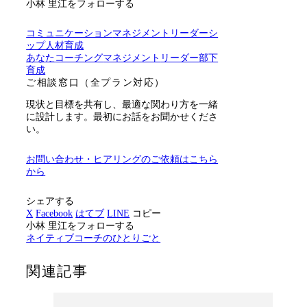
小林 里江をフォローする
コミュニケーション
マネジメント
リーダーシ
ップ
人材育成
あなた
コーチング
マネジメント
リーダー
部下
育成
ご相談窓口（全プラン対応）
現状と目標を共有し、最適な関わり方を一緒
に設計します。最初にお話をお聞かせくださ
い。
お問い合わせ・ヒアリングのご依頼はこちら
から
シェアする
X
Facebook
はてブ
LINE
コピー
小林 里江をフォローする
ネイティブコーチのひとりごと
関連記事