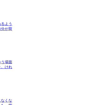
わるよう
自分が荷
いう場面
た。けれ
じなくな