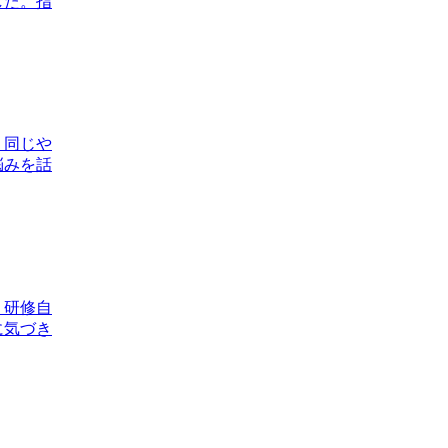
した。指
。同じや
悩みを話
。研修自
に気づき