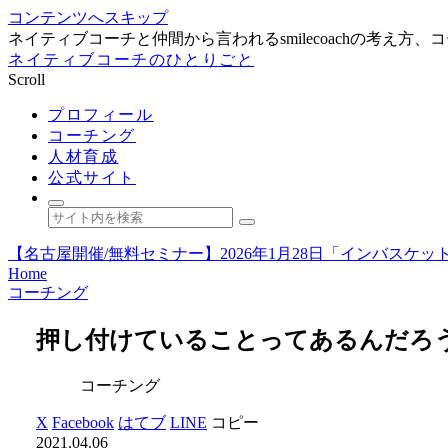
コンテンツへスキップ
ネイティブコーチと仲間から言われるsmilecoachの考え
ネイティブコーチのひとりごと
Scroll
プロフィール
コーチング
人材育成
公式サイト
【名古屋開催/無料セミナー】2026年1月28日「インバス
Home
コーチング
押し付けていることってあるんだろ
コーチング
X
Facebook
はてブ
LINE
コピー
2021.04.06