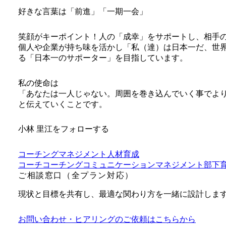
好きな言葉は「前進」「一期一会」
笑顔がキーポイント！人の「成幸」をサポートし、相手
個人や企業が持ち味を活かし「私（達）は日本一だ、世
る「日本一のサポーター」を目指しています。
私の使命は
「あなたは一人じゃない。周囲を巻き込んでいく事でよ
と伝えていくことです。
小林 里江をフォローする
コーチング
マネジメント
人材育成
コーチ
コーチング
コミュニケーション
マネジメント
部下
ご相談窓口（全プラン対応）
現状と目標を共有し、最適な関わり方を一緒に設計しま
お問い合わせ・ヒアリングのご依頼はこちらから