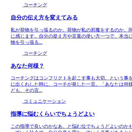
コーチング
自分の伝え方を変えてみる
私が荷物を引っ張るのか。荷物が私の邪魔をするのか。
に感じます。自分の捉え方や言葉の使い方一つで、本当
物を引っ張る...
コーチング
あなた何様？
コーチングはコンフリクトを起こす事も大切、という事
に出くわした時に、コーチが発した一言。「あなたは何
ども、その言...
コミュニケーション
指導に悩むくらいでちょうどよい
この指導で良いのかなあ、と悩む位でちょうどよいのか