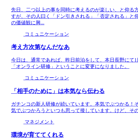
先日、二つ以上の事を同時に考えるのが楽しい、と仰る
すが、その人曰く「ドン引きされる」「否定される」と
の価値観に興...
コミュニケーション
考え方次第なんだなあ
今日は、通常であれば、昨日前泊をして、本日長野にて
「オンライン研修」ということに変更になりました。
コミュニケーション
「相手のために」は本気なら伝わる
ガチンコの新人研修が続いています。本気でぶつかる！
気でぶつかろうといつも思って接しています。けど、そ
マネジメント
環境が育ててくれる