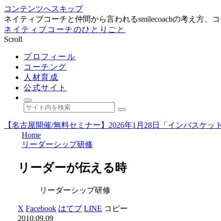
コンテンツへスキップ
ネイティブコーチと仲間から言われるsmilecoachの考え
ネイティブコーチのひとりごと
Scroll
プロフィール
コーチング
人材育成
公式サイト
【名古屋開催/無料セミナー】2026年1月28日「インバス
Home
リーダーシップ研修
リーダーが伝える時
リーダーシップ研修
X
Facebook
はてブ
LINE
コピー
2010.09.09