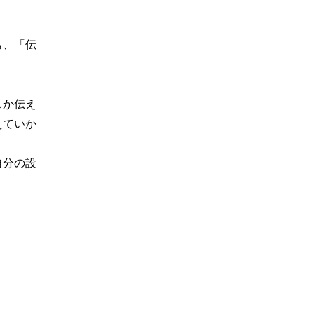
も、「伝
しか伝え
えていか
自分の設