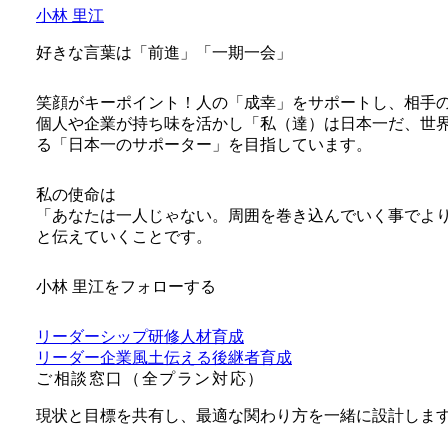
小林 里江
好きな言葉は「前進」「一期一会」
笑顔がキーポイント！人の「成幸」をサポートし、相手
個人や企業が持ち味を活かし「私（達）は日本一だ、世
る「日本一のサポーター」を目指しています。
私の使命は
「あなたは一人じゃない。周囲を巻き込んでいく事でよ
と伝えていくことです。
小林 里江をフォローする
リーダーシップ研修
人材育成
リーダー
企業風土
伝える
後継者育成
ご相談窓口（全プラン対応）
現状と目標を共有し、最適な関わり方を一緒に設計しま