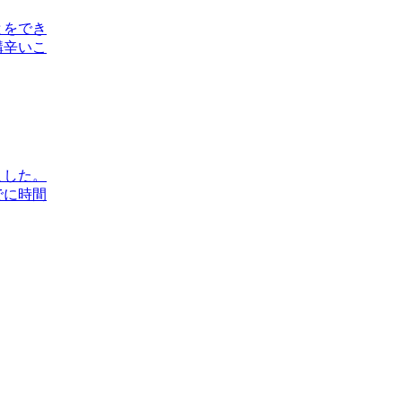
とをでき
構辛いこ
ました。
でに時間