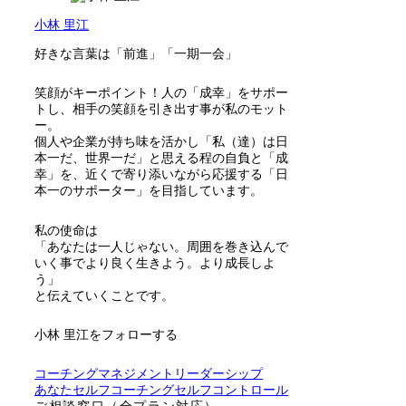
小林 里江
好きな言葉は「前進」「一期一会」
笑顔がキーポイント！人の「成幸」をサポー
トし、相手の笑顔を引き出す事が私のモット
ー。
個人や企業が持ち味を活かし「私（達）は日
本一だ、世界一だ」と思える程の自負と「成
幸」を、近くで寄り添いながら応援する「日
本一のサポーター」を目指しています。
私の使命は
「あなたは一人じゃない。周囲を巻き込んで
いく事でより良く生きよう。より成長しよ
う」
と伝えていくことです。
小林 里江をフォローする
コーチング
マネジメント
リーダーシップ
あなた
セルフコーチング
セルフコントロール