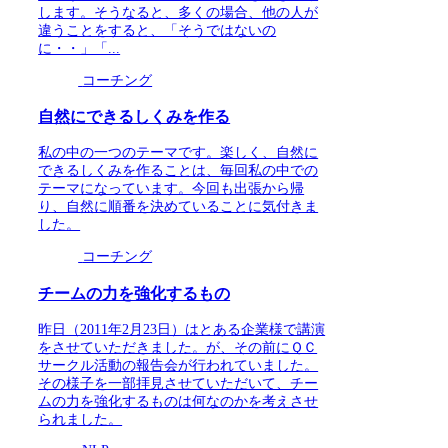
します。そうなると、多くの場合、他の人が
違うことをすると、「そうではないの
に・・」「...
コーチング
自然にできるしくみを作る
私の中の一つのテーマです。楽しく、自然に
できるしくみを作ることは、毎回私の中での
テーマになっています。今回も出張から帰
り、自然に順番を決めていることに気付きま
した。
コーチング
チームの力を強化するもの
昨日（2011年2月23日）はとある企業様で講演
をさせていただきました。が、その前にＱＣ
サークル活動の報告会が行われていました。
その様子を一部拝見させていただいて、チー
ムの力を強化するものは何なのかを考えさせ
られました。