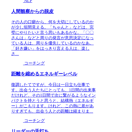
NLP
人間観察からの脱皮
その人の口癖から、何を大切にしているのか
が少し垣間見える。「ちゃんと」などは、完
璧にやりたいと言う思いもあるかな。「〇〇
さんは」などと周りの発言が意思決定になっ
ている人は、周りを優先しているのかなあ。
「好き嫌い」をはっきり言える人は、楽し
さ...
コーチング
距離を縮めるエネルギーレベル
復調したてですが、今日は一日立ち仕事で
す。出会う人たちにとっても、1日間の出来事
だけれど、その1日間で次に繋がるようなイン
パクトを持とうと思うと、結構熱（エネルギ
ー）がこもります。けれど、この熱に差があ
りすぎても、出会う人との距離は縮まりま...
コーチング
リーダーの舌打ち