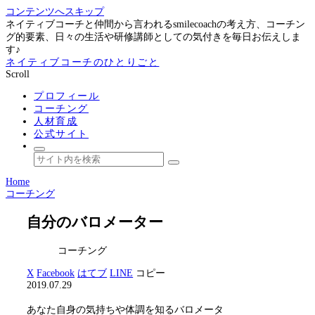
コンテンツへスキップ
ネイティブコーチと仲間から言われるsmilecoachの考え方、コーチン
グ的要素、日々の生活や研修講師としての気付きを毎日お伝えしま
す♪
ネイティブコーチのひとりごと
Scroll
プロフィール
コーチング
人材育成
公式サイト
Home
コーチング
自分のバロメーター
コーチング
X
Facebook
はてブ
LINE
コピー
2019.07.29
あなた自身の気持ちや体調を知るバロメータ