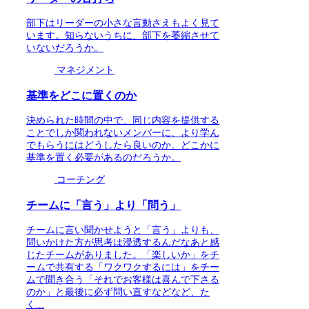
部下はリーダーの小さな言動さえもよく見て
います。知らないうちに、部下を萎縮させて
いないだろうか。
マネジメント
基準をどこに置くのか
決められた時間の中で、同じ内容を提供する
ことでしか関われないメンバーに、より学ん
でもらうにはどうしたら良いのか。どこかに
基準を置く必要があるのだろうか。
コーチング
チームに「言う」より「問う」
チームに言い聞かせようと「言う」よりも、
問いかけた方が思考は浸透するんだなあと感
じたチームがありました。「楽しいか」をチ
ームで共有する「ワクワクするには」をチー
ムで聞き合う「それでお客様は喜んで下さる
のか」と最後に必ず問い直すなどなど、た
く...