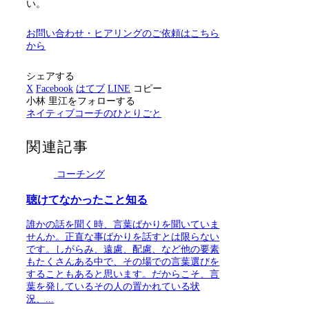
い。
お問い合わせ・ヒアリングのご依頼はこちら
から
シェアする
X
Facebook
はてブ
LINE
コピー
小林 里江をフォローする
ネイティブコーチのひとりごと
関連記事
コーチング
聴けてなかったこと知る
誰かの話を聞く時、言葉ばかりを聞いていま
せんか。正直な事ばかりを話すとは限らない
です。しがらみ、遠慮、配慮、など他の要素
もたくさんある中で、その場での言葉選びを
することもあると思います。だからこそ、言
葉を発しているその人の置かれている状
況、...