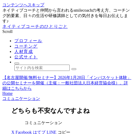
コンテンツへスキップ
ネイティブコーチと仲間から言われるsmilecoachの考え方、コーチン
グ的要素、日々の生活や研修講師としての気付きを毎日お伝えしま
す♪
ネイティブコーチのひとりごと
Scroll
プロフィール
コーチング
人材育成
公式サイト
【名古屋開催/無料セミナー】2026年1月28日「インバスケット体験」
の公開セミナーを開催（主催：一般社団法人日本経営協会様）。詳
細はこちらから
Home
コミュニケーション
どちらも不安なんですよね
コミュニケーション
X
Facebook
はてブ
LINE
コピー