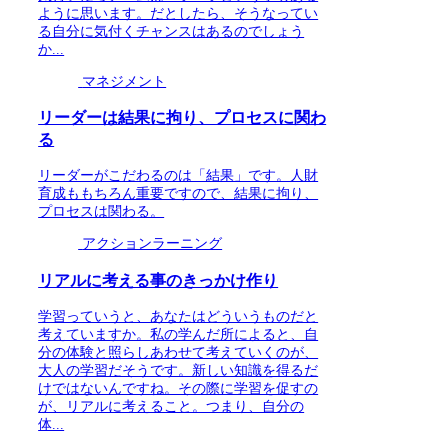
ように思います。だとしたら、そうなってい
る自分に気付くチャンスはあるのでしょう
か...
マネジメント
リーダーは結果に拘り、プロセスに関わ
る
リーダーがこだわるのは「結果」です。人財
育成ももちろん重要ですので、結果に拘り、
プロセスは関わる。
アクションラーニング
リアルに考える事のきっかけ作り
学習っていうと、あなたはどういうものだと
考えていますか。私の学んだ所によると、自
分の体験と照らしあわせて考えていくのが、
大人の学習だそうです。新しい知識を得るだ
けではないんですね。その際に学習を促すの
が、リアルに考えること。つまり、自分の
体...