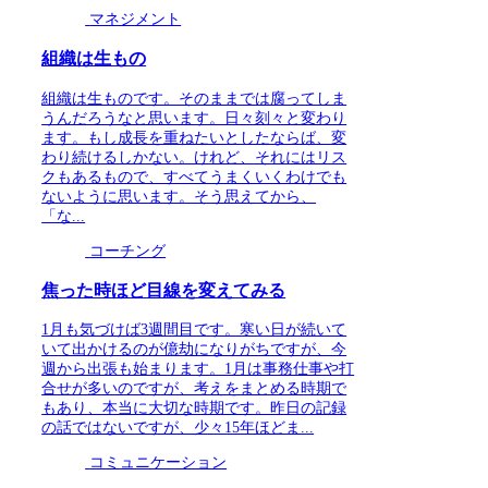
マネジメント
組織は生もの
組織は生ものです。そのままでは腐ってしま
うんだろうなと思います。日々刻々と変わり
ます。もし成長を重ねたいとしたならば、変
わり続けるしかない。けれど、それにはリス
クもあるもので、すべてうまくいくわけでも
ないように思います。そう思えてから、
「な...
コーチング
焦った時ほど目線を変えてみる
1月も気づけば3週間目です。寒い日が続いて
いて出かけるのが億劫になりがちですが、今
週から出張も始まります。1月は事務仕事や打
合せが多いのですが、考えをまとめる時期で
もあり、本当に大切な時期です。昨日の記録
の話ではないですが、少々15年ほどま...
コミュニケーション