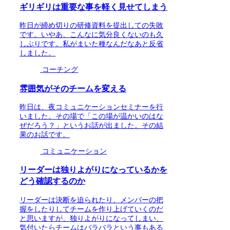
ギリギリは重要な事を軽く見せてしまう
昨日が締め切りの研修資料を提出しての失敗
です。いやあ、こんなに気分良くないのも久
しぶりです。私がまいた種なんだなあと反省
しました。
コーチング
雰囲気がそのチームを変える
昨日は、夜コミュニケーションセミナーを行
いました。その場で「この場が温かいのはな
ぜだろう？」というお話が出ました。その結
果のお話です。
コミュニケーション
リーダーは独りよがりになっているかを
どう確認するのか
リーダーは決断を迫られたり、メンバーの把
握をしたりしてチームを作り上げていくのだ
と思いますが、独りよがりになってしまい、
気付いたらチームはバラバラという事もある