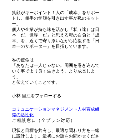
笑顔がキーポイント！人の「成幸」をサポー
トし、相手の笑顔を引き出す事が私のモット
ー。
個人や企業が持ち味を活かし「私（達）は日
本一だ、世界一だ」と思える程の自負と「成
幸」を、近くで寄り添いながら応援する「日
本一のサポーター」を目指しています。
私の使命は
「あなたは一人じゃない。周囲を巻き込んで
いく事でより良く生きよう。より成長しよ
う」
と伝えていくことです。
小林 里江をフォローする
コミュニケーション
マネジメント
人材育成
組
織の活性化
ご相談窓口（全プラン対応）
現状と目標を共有し、最適な関わり方を一緒
に設計します。最初にお話をお聞かせくださ