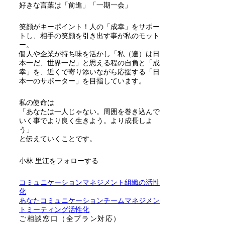
好きな言葉は「前進」「一期一会」
笑顔がキーポイント！人の「成幸」をサポー
トし、相手の笑顔を引き出す事が私のモット
ー。
個人や企業が持ち味を活かし「私（達）は日
本一だ、世界一だ」と思える程の自負と「成
幸」を、近くで寄り添いながら応援する「日
本一のサポーター」を目指しています。
私の使命は
「あなたは一人じゃない。周囲を巻き込んで
いく事でより良く生きよう。より成長しよ
う」
と伝えていくことです。
小林 里江をフォローする
コミュニケーション
マネジメント
組織の活性
化
あなた
コミュニケーション
チーム
マネジメン
ト
ミーティング
活性化
ご相談窓口（全プラン対応）