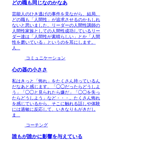
どの職も同じなのかなあ
芸能人のひき逃げの事件を見ながら、結局、
どの職も「人間性」が追求させるのかもしれ
ないと思いました。リーダーの人間性講師の
人間性家族としての人間性成功しているリー
ダー達は「人間性が素晴らしい」とか「人間
性を磨いている」というのを耳にします。
人...
コミュニケーション
心の器の小ささ
私はきっと「怖れ」をたくさん持っているん
だなあと感じます。「◯◯だったらどうしよ
う」「◯◯と見られたら嫌だ」「◯◯を失っ
たらどうしよう」など・・・。たくさん怖れ
を感じているから、そこに触れる話しや体験
には過敏に反応して、いきなりもがきだし
ま...
コーチング
誰もが誰かに影響を与えている