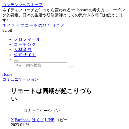
コンテンツへスキップ
ネイティブコーチと仲間から言われるsmilecoachの考え方、コーチン
グ的要素、日々の生活や研修講師としての気付きを毎日お伝えしま
す♪
ネイティブコーチのひとりごと
Scroll
プロフィール
コーチング
人材育成
公式サイト
Home
コミュニケーション
リモートは同期が起こりづら
い
コミュニケーション
X
Facebook
はてブ
LINE
コピー
2023.01.26