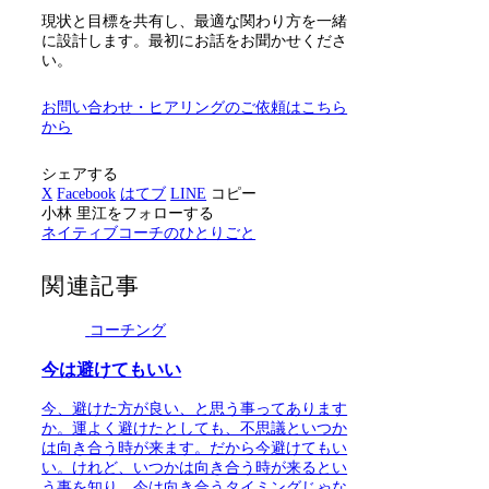
現状と目標を共有し、最適な関わり方を一緒
に設計します。最初にお話をお聞かせくださ
い。
お問い合わせ・ヒアリングのご依頼はこちら
から
シェアする
X
Facebook
はてブ
LINE
コピー
小林 里江をフォローする
ネイティブコーチのひとりごと
関連記事
コーチング
今は避けてもいい
今、避けた方が良い、と思う事ってあります
か。運よく避けたとしても、不思議といつか
は向き合う時が来ます。だから今避けてもい
い。けれど、いつかは向き合う時が来るとい
う事を知り、今は向き合うタイミングじゃな