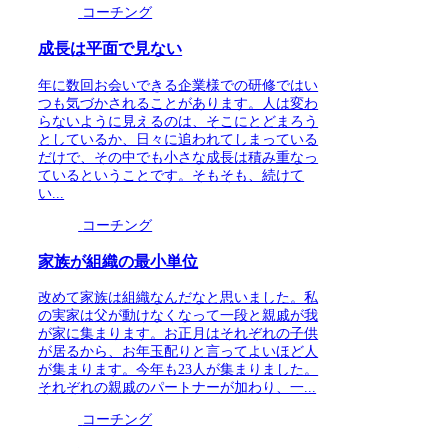
コーチング
成長は平面で見ない
年に数回お会いできる企業様での研修ではい
つも気づかされることがあります。人は変わ
らないように見えるのは、そこにとどまろう
としているか、日々に追われてしまっている
だけで、その中でも小さな成長は積み重なっ
ているということです。そもそも、続けて
い...
コーチング
家族が組織の最小単位
改めて家族は組織なんだなと思いました。私
の実家は父が動けなくなって一段と親戚が我
が家に集まります。お正月はそれぞれの子供
が居るから、お年玉配りと言ってよいほど人
が集まります。今年も23人が集まりました。
それぞれの親戚のパートナーが加わり、一...
コーチング