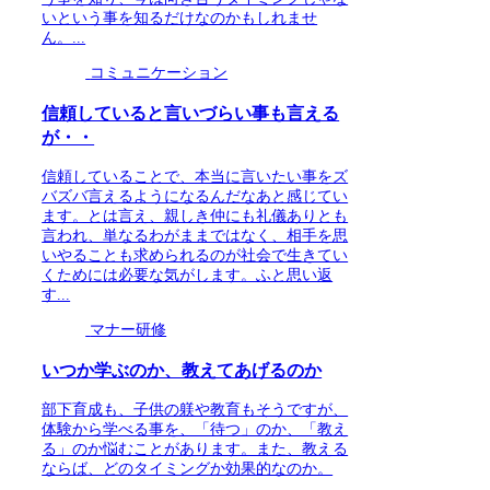
いという事を知るだけなのかもしれませ
ん。...
コミュニケーション
信頼していると言いづらい事も言える
が・・
信頼していることで、本当に言いたい事をズ
バズバ言えるようになるんだなあと感じてい
ます。とは言え、親しき仲にも礼儀ありとも
言われ、単なるわがままではなく、相手を思
いやることも求められるのが社会で生きてい
くためには必要な気がします。ふと思い返
す...
マナー研修
いつか学ぶのか、教えてあげるのか
部下育成も、子供の躾や教育もそうですが、
体験から学べる事を、「待つ」のか、「教え
る」のか悩むことがあります。また、教える
ならば、どのタイミングか効果的なのか。