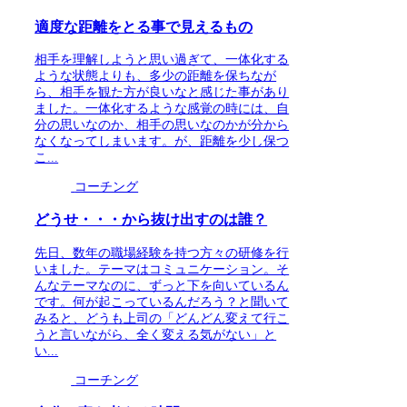
適度な距離をとる事で見えるもの
相手を理解しようと思い過ぎて、一体化する
ような状態よりも、多少の距離を保ちなが
ら、相手を観た方が良いなと感じた事があり
ました。一体化するような感覚の時には、自
分の思いなのか、相手の思いなのかが分から
なくなってしまいます。が、距離を少し保つ
こ...
コーチング
どうせ・・・から抜け出すのは誰？
先日、数年の職場経験を持つ方々の研修を行
いました。テーマはコミュニケーション。そ
んなテーマなのに、ずっと下を向いているん
です。何が起こっているんだろう？と聞いて
みると、どうも上司の「どんどん変えて行こ
うと言いながら、全く変える気がない」と
い...
コーチング