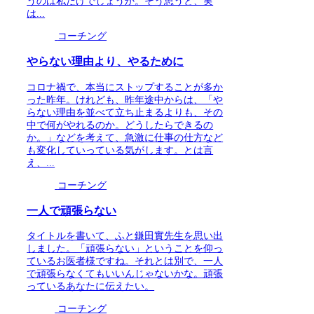
うのは私だけでしょうか。そう思うと、実
は...
コーチング
やらない理由より、やるために
コロナ禍で、本当にストップすることが多か
った昨年。けれども、昨年途中からは、「や
らない理由を並べて立ち止まるよりも、その
中で何がやれるのか。どうしたらできるの
か。」などを考えて、急激に仕事の仕方など
も変化していっている気がします。とは言
え、...
コーチング
一人で頑張らない
タイトルを書いて、ふと鎌田實先生を思い出
しました。「頑張らない」ということを仰っ
ているお医者様ですね。それとは別で、一人
で頑張らなくてもいいんじゃないかな。頑張
っているあなたに伝えたい。
コーチング