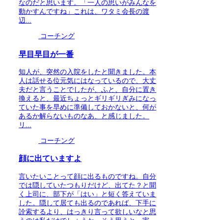
なのだと思います。「一人の思いがみんなを
動かすんですね」これは、ワタミ会長の渡
辺...
コーチング
早目早目が一番
知人が、突然の入院をしたと聞きました。本
人は話せる位元気にはなっているので、大丈
夫だと言うことでしたが、ふと、自分に置き
換えると、最近ちょっとギリギリぎみになっ
ていた事を早めに準備しておかないと、何が
あるか解らないものなあ、と感じました。
リ...
コーチング
顔に出ていますよ
言いたいことって顔に出るものですね。自分
では隠していたつもりだけど、出てた？と聞
く上司に、部下が「はい」と短く答えていま
した。隠して居ても出るのであれば、下手に
詮索するより、はっきり言って欲しいなと思