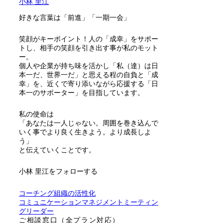
小林 里江
好きな言葉は「前進」「一期一会」
笑顔がキーポイント！人の「成幸」をサポー
トし、相手の笑顔を引き出す事が私のモット
ー。
個人や企業が持ち味を活かし「私（達）は日
本一だ、世界一だ」と思える程の自負と「成
幸」を、近くで寄り添いながら応援する「日
本一のサポーター」を目指しています。
私の使命は
「あなたは一人じゃない。周囲を巻き込んで
いく事でより良く生きよう。より成長しよ
う」
と伝えていくことです。
小林 里江をフォローする
コーチング
組織の活性化
コミュニケーション
マネジメント
ミーティン
グ
リーダー
ご相談窓口（全プラン対応）