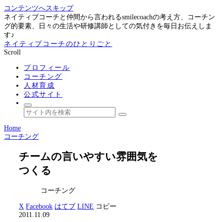
コンテンツへスキップ
ネイティブコーチと仲間から言われるsmilecoachの考え方、コーチン
グ的要素、日々の生活や研修講師としての気付きを毎日お伝えしま
す♪
ネイティブコーチのひとりごと
Scroll
プロフィール
コーチング
人材育成
公式サイト
Home
コーチング
チームの言いやすい雰囲気を
つくる
コーチング
X
Facebook
はてブ
LINE
コピー
2011.11.09