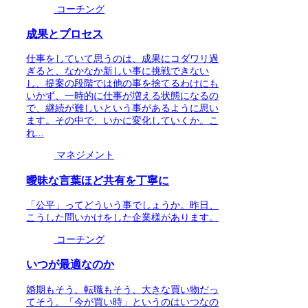
コーチング
成果とプロセス
仕事をしていて思うのは、成果にコダワリ過
ぎると、なかなか新しい事に挑戦できない
し、提案の段階では他の事を捨てるわけにも
いかず、一時的に仕事が増える状態になるの
で、継続が難しいという事があるように思い
ます。その中で、いかに変化していくか。こ
れ...
マネジメント
曖昧な言葉ほど共有を丁寧に
「公平」ってどういう事でしょうか。昨日、
こうした問いかけをした企業様があります。
コーチング
いつが最適なのか
婚期もそう、転職もそう、大きな買い物だっ
てそう。「今が買い時」というのはいつなの