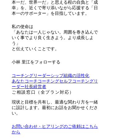
本一だ、世界一だ」と思える程の自負と「成
幸」を、近くで寄り添いながら応援する「日
本一のサポーター」を目指しています。
私の使命は
「あなたは一人じゃない。周囲を巻き込んで
いく事でより良く生きよう。より成長しよ
う」
と伝えていくことです。
小林 里江をフォローする
コーチング
リーダーシップ
組織の活性化
あなた
コーチ
コーチング
セルフコーチング
リ
ーダー
社長
経営者
ご相談窓口（全プラン対応）
現状と目標を共有し、最適な関わり方を一緒
に設計します。最初にお話をお聞かせくださ
い。
お問い合わせ・ヒアリングのご依頼はこちら
から