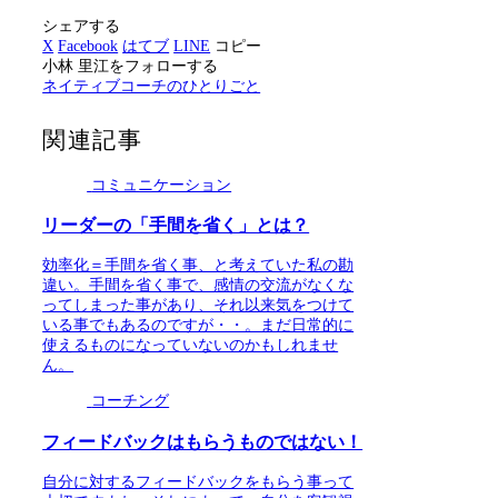
シェアする
X
Facebook
はてブ
LINE
コピー
小林 里江をフォローする
ネイティブコーチのひとりごと
関連記事
コミュニケーション
リーダーの「手間を省く」とは？
効率化＝手間を省く事、と考えていた私の勘
違い。手間を省く事で、感情の交流がなくな
ってしまった事があり、それ以来気をつけて
いる事でもあるのですが・・。まだ日常的に
使えるものになっていないのかもしれませ
ん。
コーチング
フィードバックはもらうものではない！
自分に対するフィードバックをもらう事って