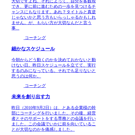
大切ですよね。それによって、自分を客観視
でき、更に前に進むための一歩を見つけるチ
ャンスにもなります。あれ？タイトルと真逆
じゃないかと思う方もいらっしゃるかもしれ
ません。が、もらい方が大切なんだと言う
事...
コーチング
細かなスケジュール
今朝からどう動くのかを決めておかないと動
けない日。昨日スケジュールを立てて、実行
するのみになっている。それでも足りないと
思うのは何か。
コーチング
未来を創り出す力
昨日（2010年9月2日）は、とある企業様の幹
部にコーチングを行いました。その後、経営
者とそのサポートをする専務との会議を行い
ました。この会議でいかに前を向いているこ
とが大切なのかを痛感しました。