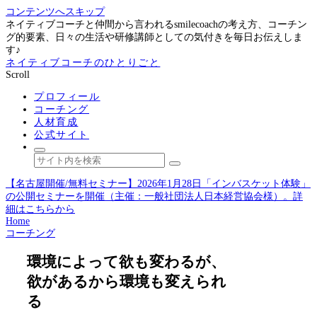
コンテンツへスキップ
ネイティブコーチと仲間から言われるsmilecoachの考え方、コーチン
グ的要素、日々の生活や研修講師としての気付きを毎日お伝えしま
す♪
ネイティブコーチのひとりごと
Scroll
プロフィール
コーチング
人材育成
公式サイト
【名古屋開催/無料セミナー】2026年1月28日「インバスケット体験」
の公開セミナーを開催（主催：一般社団法人日本経営協会様）。詳
細はこちらから
Home
コーチング
環境によって欲も変わるが、
欲があるから環境も変えられ
る