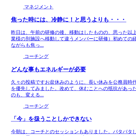
マネジメント
焦った時には、冷静に！と思うよりも・・・
昨日は、午前の研修の後、移動はしたものの、思った以
業様の別施設へ移動して違うメンバーに研修）初めての
ながらも焦っ...
コーチング
どんな事もエネルギーが必要
久々の投稿ですお盆休みのように、長い休みを公務員時
を優先してみました。改めて、休むことへの抵抗があっ
のも、変える...
コーチング
「今」を扱うことしかできない
今朝は、コーチとのセッションもありました。バタバタ