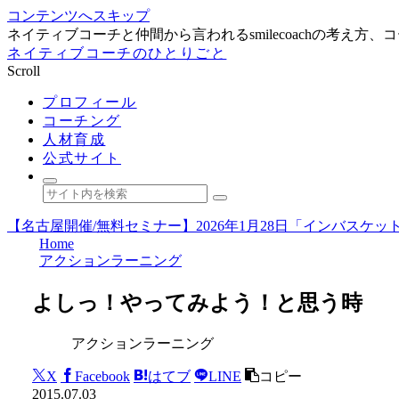
コンテンツへスキップ
ネイティブコーチと仲間から言われるsmilecoachの考え
ネイティブコーチのひとりごと
Scroll
プロフィール
コーチング
人材育成
公式サイト
【名古屋開催/無料セミナー】2026年1月28日「インバス
Home
アクションラーニング
よしっ！やってみよう！と思う時
アクションラーニング
X
Facebook
はてブ
LINE
コピー
2015.07.03