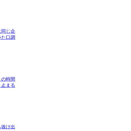
は同じ企
いた口調
との時間
、止まる
ら抜け出