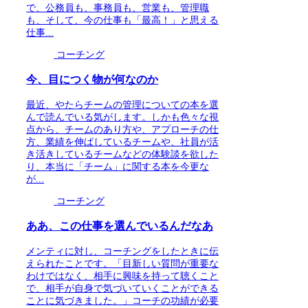
で、公務員も、事務員も、営業も、管理職
も、そして、今の仕事も「最高！」と思える
仕事...
コーチング
今、目につく物が何なのか
最近、やたらチームの管理についての本を選
んで読んでいる気がします。しかも色々な視
点から、チームのあり方や、アプローチの仕
方、業績を伸ばしているチームや、社員が活
き活きしているチームなどの体験談を欲した
り、本当に「チーム」に関する本を今更な
が...
コーチング
ああ、この仕事を選んでいるんだなあ
メンティに対し、コーチングをしたときに伝
えられたことです。「目新しい質問が重要な
わけではなく、相手に興味を持って聴くこと
で、相手が自身で気づいていくことができる
ことに気づきました。」コーチの功績が必要