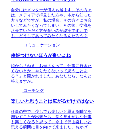
自分にはメンターが何人も居ます。その方々
は、メディアで拝見した方や、本から知った
方々などですが、私の場合、その方々にお会
いしてみたくなってしまい、その後、交流を
させていただく方が多いのが現実です。で
も、どうしてあってみたくなるんだろう？
コミュニケーション
格好つけないほうが良いよね
娘から「ねえ、お母さんって、仕事に行きた
くないとか、やりたくないって思うことあ
る？」と聞かれました。あなたなら、なんと
答えますか。
コーチング
楽しいと思うことは広がるだけではない
仕事の中で、少しでも楽しいと思える瞬間を
増やすことが出来たら、長く見えがちな仕事
も楽しくなると思って、今まで沢山楽しいと
思える瞬間に目を向けて来ました。おかげ