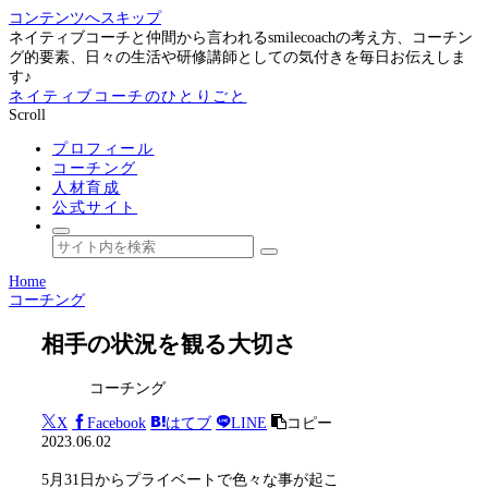
コンテンツへスキップ
ネイティブコーチと仲間から言われるsmilecoachの考え方、コーチン
グ的要素、日々の生活や研修講師としての気付きを毎日お伝えしま
す♪
ネイティブコーチのひとりごと
Scroll
プロフィール
コーチング
人材育成
公式サイト
Home
コーチング
相手の状況を観る大切さ
コーチング
X
Facebook
はてブ
LINE
コピー
2023.06.02
5月31日からプライベートで色々な事が起こ