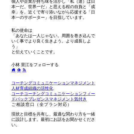
個人や企業が持ち味を活かし「私（達）は日
本一だ、世界一だ」と思える程の自負と「成
幸」を、近くで寄り添いながら応援する「日
本一のサポーター」を目指しています。
私の使命は
「あなたは一人じゃない。周囲を巻き込んで
いく事でより良く生きよう。より成長しよ
う」
と伝えていくことです。
小林 里江をフォローする
コーチング
コミュニケーション
マネジメント
人材育成
組織の活性化
コーチ
コーチング
コミュニケーション
フィー
ドバック
プレゼンス
マネジメント
気付き
ご相談窓口（全プラン対応）
現状と目標を共有し、最適な関わり方を一緒
に設計します。最初にお話をお聞かせくださ
い。