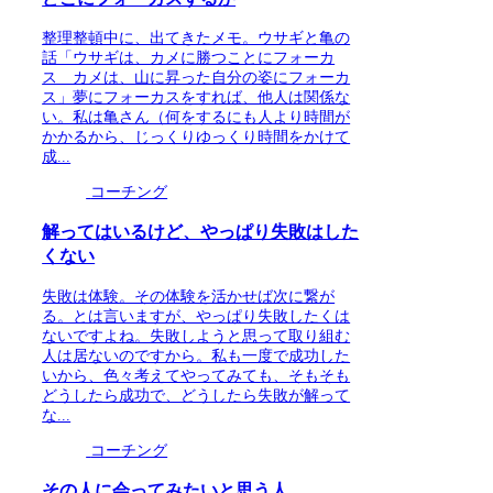
整理整頓中に、出てきたメモ。ウサギと亀の
話「ウサギは、カメに勝つことにフォーカ
ス カメは、山に昇った自分の姿にフォーカ
ス」夢にフォーカスをすれば、他人は関係な
い。私は亀さん（何をするにも人より時間が
かかるから、じっくりゆっくり時間をかけて
成...
コーチング
解ってはいるけど、やっぱり失敗はした
くない
失敗は体験。その体験を活かせば次に繋が
る。とは言いますが、やっぱり失敗したくは
ないですよね。失敗しようと思って取り組む
人は居ないのですから。私も一度で成功した
いから、色々考えてやってみても、そもそも
どうしたら成功で、どうしたら失敗が解って
な...
コーチング
その人に会ってみたいと思う人