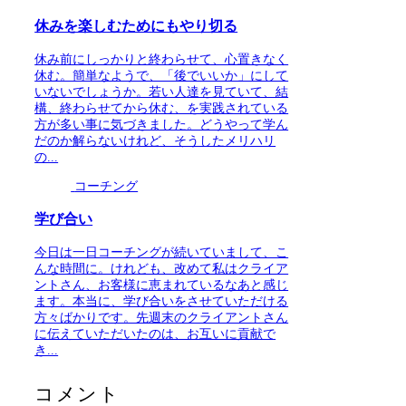
休みを楽しむためにもやり切る
休み前にしっかりと終わらせて、心置きなく
休む。簡単なようで、「後でいいか」にして
いないでしょうか。若い人達を見ていて、結
構、終わらせてから休む、を実践されている
方が多い事に気づきました。どうやって学ん
だのか解らないけれど、そうしたメリハリ
の...
コーチング
学び合い
今日は一日コーチングが続いていまして、こ
んな時間に。けれども、改めて私はクライア
ントさん、お客様に恵まれているなあと感じ
ます。本当に、学び合いをさせていただける
方々ばかりです。先週末のクライアントさん
に伝えていただいたのは、お互いに貢献で
き...
コメント