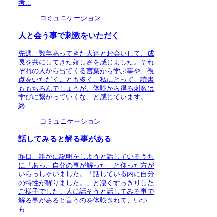
考...
コミュニケーション
人と会う事で刺激をいただく
先週、数年あってきた人達とお会いして、成
長を共にしてきた嬉しさを感じました。それ
ぞれの人から出てくる言葉から学ぶ事や、視
点をいただくことも多く、私にとって、読書
ももちろんでしょうが、体験から得る刺激は
学びに繋がっていくな、と感じています。
終...
コミュニケーション
話してみると解る事がある
昨日、誰かに説明をしようと話しているうち
に「あっ、自分の事が解った」と仰った方が
いらっしゃいました。「話している内に自分
の特性が解りました。」と凄くすっきりした
ご様子でした。人に話そうと話してみる事で
解る事があると言うのを体験されて、いつ
も...