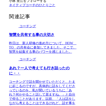
小林 里江をフォローする
ネイティブコーチのひとりごと
関連記事
コーチング
智慧を共有する事の大切さ
昨日は、新人研修の進め方について、HOW
TO の共有会に参加してきました。そこで、
智慧を結集する事のパワーを感じました。
コーチング
あれ？一人で考えても行き詰ったの
に・・
コーチングで話を聞かせていただくと、たま
に起こるのですが、具体的に話をしてくださ
っているのを、私が聞いているうちに「あ
れ？何かやること話して居ますね。」と自分
で仰ることがあります。以前、「人は話をし
ながら考えることはできるけれど、話す事を