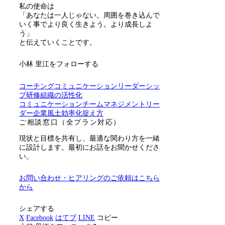
私の使命は
「あなたは一人じゃない。周囲を巻き込んで
いく事でより良く生きよう。より成長しよ
う」
と伝えていくことです。
小林 里江をフォローする
コーチング
コミュニケーション
リーダーシッ
プ研修
組織の活性化
コミュニケーション
チーム
マネジメント
リー
ダー
企業風土
効率化
捉え方
ご相談窓口（全プラン対応）
現状と目標を共有し、最適な関わり方を一緒
に設計します。最初にお話をお聞かせくださ
い。
お問い合わせ・ヒアリングのご依頼はこちら
から
シェアする
X
Facebook
はてブ
LINE
コピー