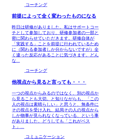
コーチング
前提によって全く変わったものになる
昨日は研修がありました。私はサポートコー
チとして参加しており、研修参加者の一部と
密に関わらせていただきます。研修自体が
「実践する」ことを前提に行われているため
に（関わる参加者しか分からないですが）全
く違った反応があることに気づきます。どん
な...
コーチング
他視点から見ると言っても・・・
一つの視点からみるのではなく、別の視点か
ら見ることも大切。と知りながらも、「この
人の視点は素晴らしい」と思うと、無条件に
その視点を受け入れ、結局その人の視点から
しか物事が見られなくなっている、という事
がありました。どうしても「これがベス
ト」...
コミュニケーション