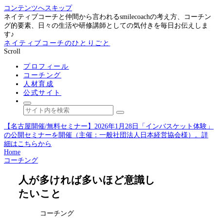
コンテンツへスキップ
ネイティブコーチと仲間から言われるsmilecoachの考え方、コーチン
グ的要素、日々の生活や研修講師としての気付きを毎日お伝えしま
す♪
ネイティブコーチのひとりごと
Scroll
プロフィール
コーチング
人材育成
公式サイト
【名古屋開催/無料セミナー】2026年1月28日「インバスケット体験」
の公開セミナーを開催（主催：一般社団法人日本経営協会様）。詳
細はこちらから
Home
コーチング
人が多ければ多いほど意識し
たいこと
コーチング